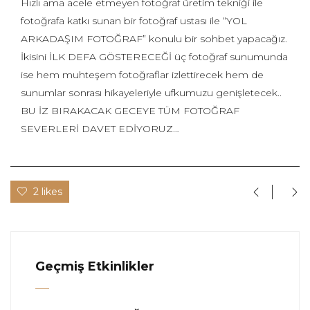
Hızlı ama acele etmeyen fotoğraf üretim tekniği ile
fotoğrafa katkı sunan bir fotoğraf ustası ile “YOL
ARKADAŞIM FOTOĞRAF” konulu bir sohbet yapacağız.
İkisini İLK DEFA GÖSTERECEĞİ üç fotoğraf sunumunda
ise hem muhteşem fotoğraflar izlettirecek hem de
sunumlar sonrası hikayeleriyle ufkumuzu genişletecek..
BU İZ BIRAKACAK GECEYE TÜM FOTOĞRAF
SEVERLERİ DAVET EDİYORUZ…
2 likes
Geçmiş Etkinlikler