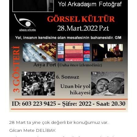
28 Mart ta yine çok değerli bir konuğumuz var.
Gılcan Mete DELİBAY.