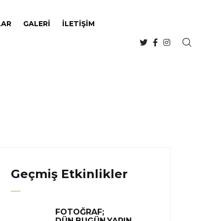
LAR
GALERI
İLETIŞIM
Geçmiş Etkinlikler
FOTOĞRAF;
DÜN,BUGÜN,YARIN