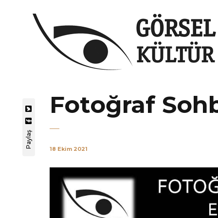
Fotoğraf Sohb
Paylaş
18 Ekim 2021