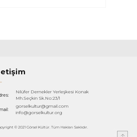
letişim
Nilüfer Dernekler Yerleşkesi Konak
dres:
Mh.Seçkin Sk.No:23/1
gorselkultur@gmail.com
ail:
info@gorselkultur.org
pyright © 2021 Görsel Kültür. Tüm Hakları Saklıdır.