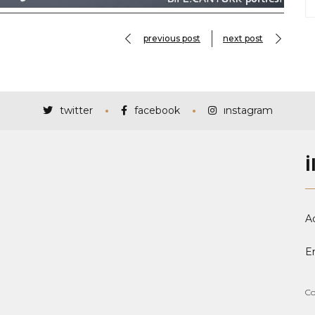
previous post
next post
twitter
facebook
instagram
İ
A
Em
Co